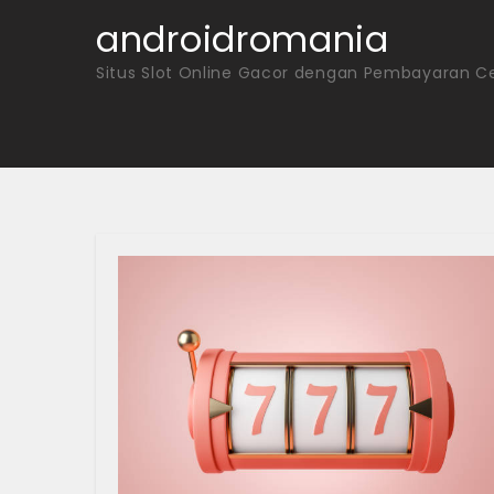
Skip
androidromania
to
Situs Slot Online Gacor dengan Pembayaran C
content